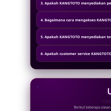
3. Apakah KANGTOTO menyediakan perm
4. Bagaimana cara mengakses KANGT
5. Apakah KANGTOTO menyediakan toto
6. Apakah customer service KANGTOTO
Berikut beberapa ulas