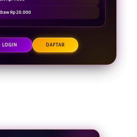
draw Rp 20.000
LOGIN
DAFTAR