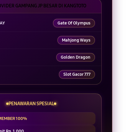
OVIDER GAMPANG JP BESAR DI KANGTOTO
LAY
Gate Of Olympus
Mahjong Ways
Golden Dragon
Slot Gacor 777
PENAWARAN SPESIAL
MEMBER 100%
it Rp. 1.000