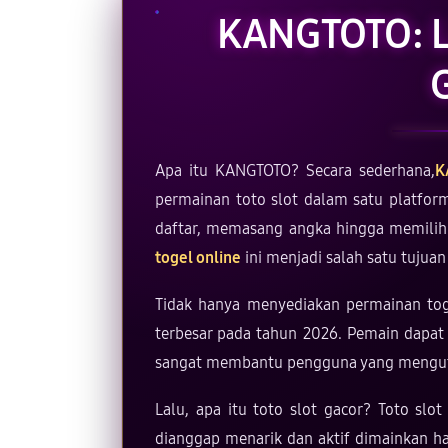
KANGTOTO: Li
Apa itu KANGTOTO? Secara sederhana,
K
permainan toto slot dalam satu platfor
daftar, memasang angka hingga memil
togel online
ini menjadi salah satu tujua
Tidak hanya menyediakan permainan tog
terbesar pada tahun 2026. Pemain dapa
sangat membantu pengguna yang menguta
Lalu, apa itu toto slot gacor?
Toto slot
dianggap menarik dan aktif dimainkan ha