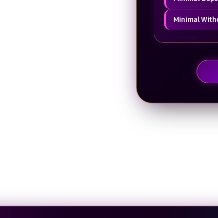
Minimal With