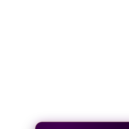
Layer Popup Close