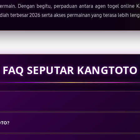
rmain. Dengan begitu, perpaduan antara agen togel online
diah terbesar 2026
serta akses permainan yang terasa lebih len
FAQ SEPUTAR KANGTOTO
OTO?