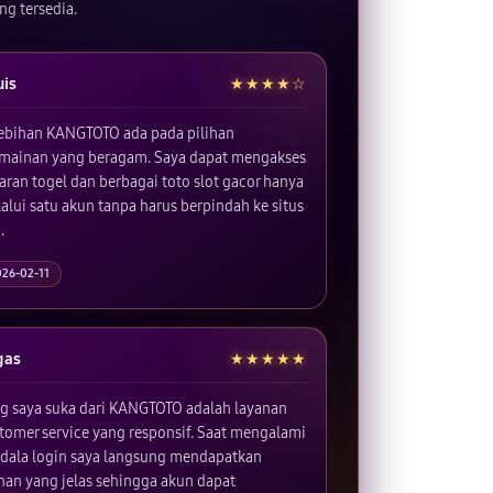
ng tersedia.
uis
★★★★☆
ebihan KANGTOTO ada pada pilihan
mainan yang beragam. Saya dapat mengakses
aran togel dan berbagai toto slot gacor hanya
alui satu akun tanpa harus berpindah ke situs
.
026-02-11
gas
★★★★★
g saya suka dari KANGTOTO adalah layanan
tomer service yang responsif. Saat mengalami
dala login saya langsung mendapatkan
han yang jelas sehingga akun dapat